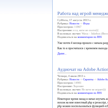
Работа над игрой менедж
Суббота, 17 августа 2013 г.
Рубрика:
Новости
->
Игры
Просмотров:
11867
Настроение:
я хз, ниче не охото(((
В колонках звучит:
Wawa – Jukebox (Reco
Подписаться на
комментарии по RSS
Уже почти 4 месяца прошло с начала разра
Как то я просчитался с временем выхода 
Далее...
Аудиочат на Adobe Action
Четверг, 4 июля 2013 г.
Рубрика:
Новости
->
Скрипты
->
Adobe Ac
Просмотров:
14981
Настроение:
Хорошее
В колонках звучит:
Не ниче не играет)))
Подписаться на
комментарии по RSS
Некоторое время назад я начал изучать ado
похож на мне известный php и javascript
php можно воспользоваться функцией echo, ил