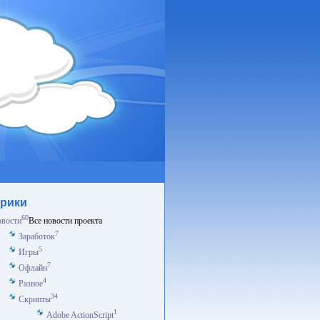
рики
60
вости
Все новости проекта
7
Заработок
5
Игры
7
Офлайн
4
Разное
34
Скрипты
1
Adobe ActionScript