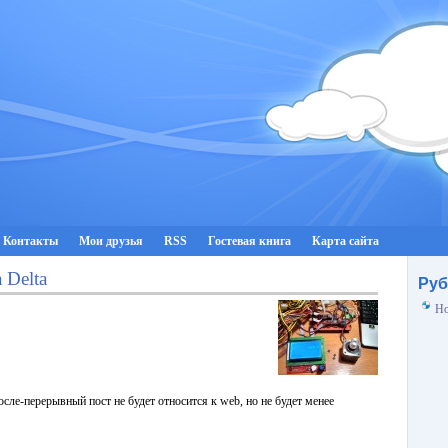
Контакты
Мои друзья
RSS
Гостевая книга
Карта сайта
 Delta
Руб
Но
сле-перерывный пост не будет относится к web, но не будет менее