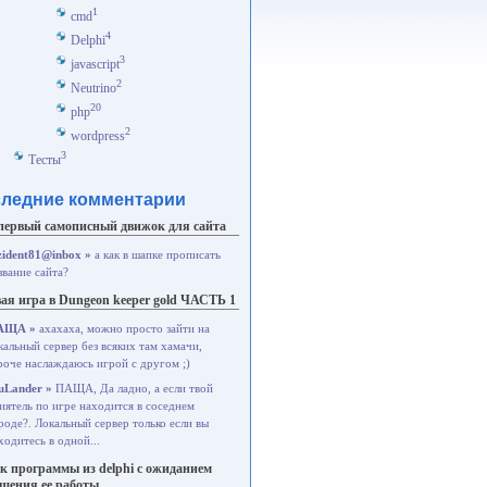
1
cmd
4
Delphi
3
javascript
2
Neutrino
20
php
2
wordpress
3
Тесты
ледние комментарии
первый самописный движок для сайта
zident81@inbox »
а как в шапке прописать
звание сайта?
ая игра в Dungeon keeper gold ЧАСТЬ 1
АЩА »
ахахаха, можно просто зайти на
кальный сервер без всяких там хамачи,
роче наслаждаюсь игрой с другом ;)
uLander »
ПАЩА, Да ладно, а если твой
иятель по игре находится в соседнем
роде?. Локальный сервер только если вы
ходитесь в одной...
к программы из delphi с ожиданием
ршения ее работы