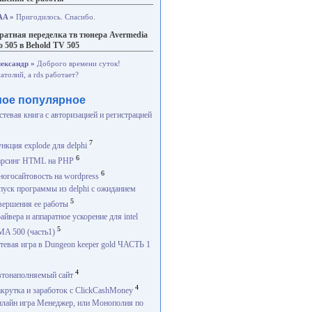
AA »
Пригодилось. Спасибо.
ратная переделка тв тюнера Avermedia
o 505 в Behold TV 505
ександр »
Доброго времени суток!
атолий, а rds работает?
ое популярное
стевая книга с авторизацией и регистрацией
7
нкция explode для delphi
6
рсинг HTML на PHP
6
огосайтовость на wordpress
пуск программы из delphi с ожиданием
5
вершения ее работы
айвера и аппаратное ускорение для intel
5
A 500 (часть1)
тевая игра в Dungeon keeper gold ЧАСТЬ 1
4
тонаполняемый сайт
4
крутка и заработок с ClickCashMoney
лайн игра Менеджер, или Монополия по