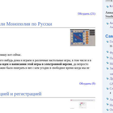
K
Аппа
Обсудить (21)
Studi
или Монополия по Русски
Ал
Ан
Сам
Го
35
Фу
 пишу вот сейчас.
Па
го нибудь дома и играем в различные настольные игры, в том числе и в
Мн
а идея о написании этой игры в электронной версии
, да непросто
ожно было поиграть в нее с кем угодно в свободное время когда мы не
За
за
Др
Обсудить (9)
GM
Се
ацией и регистрацией
4
Ав
На
Он