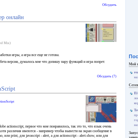
Обсудить
ер онлайн
rd Mix)
ботки игры, а игра все еще не готова.
Пос
бета версии, думалось мне что допишу пару функций и игра попрет.
Мой 
re
Обсудить (7)
на
Сетев
Script
П
ло
tionScript
ко
Tr
пр
го
на
be actionscript, первое что мне понравилось, так это то, что язык очень
, хотя различия имеются - например чтобы вывести на экран сообщение в
Запус
и print, для javascript - alert, а для actionscript - alert.show, или для
заве