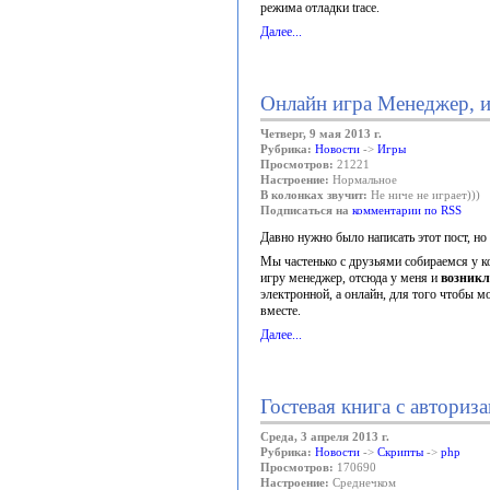
режима отладки trace.
Далее...
Онлайн игра Менеджер, 
Четверг, 9 мая 2013 г.
Рубрика:
Новости
->
Игры
Просмотров:
21221
Настроение:
Нормальное
В колонках звучит:
Не ниче не играет)))
Подписаться на
комментарии по RSS
Давно нужно было написать этот пост, но
Мы частенько с друзьями собираемся у ко
игру менеджер, отсюда у меня и
возникл
электронной, а онлайн, для того чтобы м
вместе.
Далее...
Гостевая книга с авториз
Среда, 3 апреля 2013 г.
Рубрика:
Новости
->
Скрипты
->
php
Просмотров:
170690
Настроение:
Среднечком