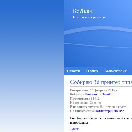
Ке?блог
Блог о интересном
Новости
О сайте
Комментарии
Собираю 3d принтер типа
Воскресенье, 15 февраля 2015 г.
Рубрика:
Новости
->
Офлайн
Просмотров:
12412
Настроение:
Среднее
В колонках звучит:
Не ниче не играет.
Подписаться на
комментарии по RSS
Был большой перерыв в моих постах, и по
интересным.
Далее...